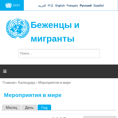
Jump to navigation
ООН
العربية
中文
English
Français
Русский
Español
Беженцы и
мигранты
П
Ф
о
о
и
р
с
к
м

а
п
Главная
›
Календарь
›
Мероприятия в мире
о
Вы
и
здесь
с
Мероприятия в мире
к
а
Месяц
День
Год
(активная вкладка)
Г
л