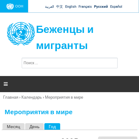
Jump to navigation
ООН
العربية
中文
English
Français
Русский
Español
Беженцы и
мигранты
П
Ф
о
о
и
р
с
к
м

а
п
Главная
›
Календарь
›
Мероприятия в мире
о
Вы
и
здесь
с
Мероприятия в мире
к
а
Месяц
День
Год
(активная вкладка)
Г
л