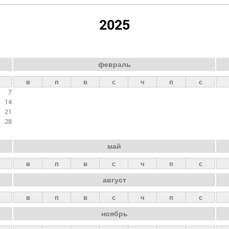
2025
февраль
в
п
в
с
ч
п
с
7
14
21
28
май
в
п
в
с
ч
п
с
август
в
п
в
с
ч
п
с
ноябрь