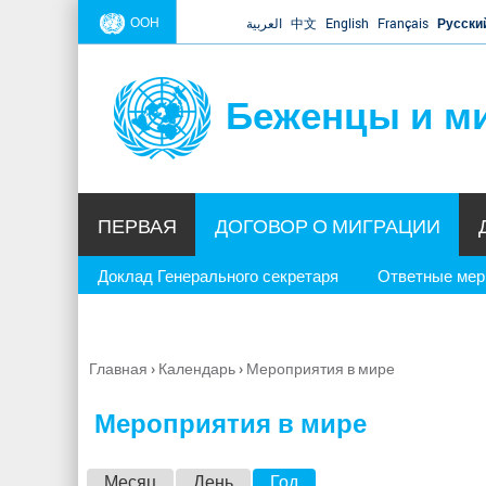
ООН
العربية
中文
English
Français
Русски
Беженцы и м
ПЕРВАЯ
ДОГОВОР О МИГРАЦИИ
Доклад Генерального секретаря
Ответные ме
Главная
›
Календарь
›
Мероприятия в мире
Вы
здесь
Мероприятия в мире
Г
Месяц
День
Год
(активная вкладка)