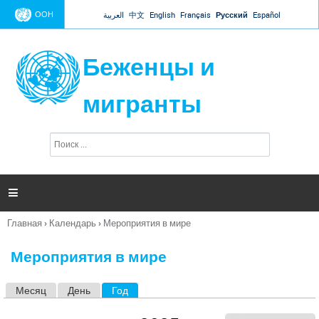
Jump to navigation
ООН
العربية
中文
English
Français
Русский
Español
Беженцы и
мигранты
П
Ф
о
о
и
р
с
к
м

а
п
Главная
›
Календарь
›
Мероприятия в мире
о
Вы
и
здесь
с
Мероприятия в мире
к
а
Месяц
День
Год
(активная вкладка)
Г
л