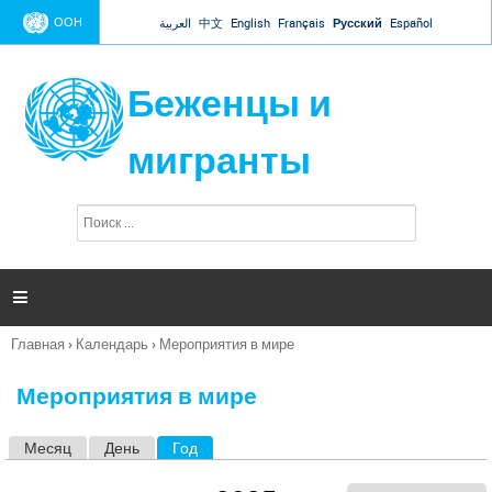
Jump to navigation
ООН
العربية
中文
English
Français
Русский
Español
Беженцы и
мигранты
П
Ф
о
о
и
р
с
к
м

а
п
Главная
›
Календарь
›
Мероприятия в мире
о
Вы
и
здесь
с
Мероприятия в мире
к
а
Месяц
День
Год
(активная вкладка)
Г
л