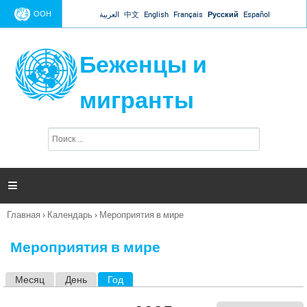
Jump to navigation
ООН
العربية
中文
English
Français
Русский
Español
Беженцы и
мигранты
П
Ф
о
о
и
р
с
к
м

а
п
Главная
›
Календарь
›
Мероприятия в мире
о
Вы
и
здесь
с
Мероприятия в мире
к
а
Месяц
День
Год
(активная вкладка)
Г
л