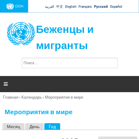
Jump to navigation
ООН
العربية
中文
English
Français
Русский
Español
Беженцы и
мигранты
П
Ф
о
о
и
р
с
к
м

а
п
Главная
›
Календарь
›
Мероприятия в мире
о
Вы
и
здесь
с
Мероприятия в мире
к
а
Месяц
День
Год
(активная вкладка)
Г
л