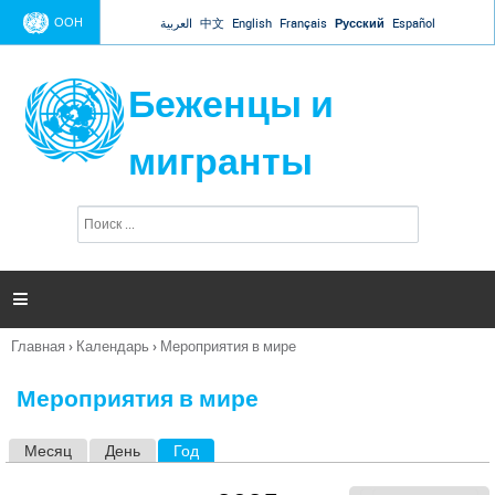
Jump to navigation
ООН
العربية
中文
English
Français
Русский
Español
Беженцы и
мигранты
П
Ф
о
о
и
р
с
к
м

а
п
Главная
›
Календарь
›
Мероприятия в мире
о
Вы
и
здесь
с
Мероприятия в мире
к
а
Месяц
День
Год
(активная вкладка)
Г
л