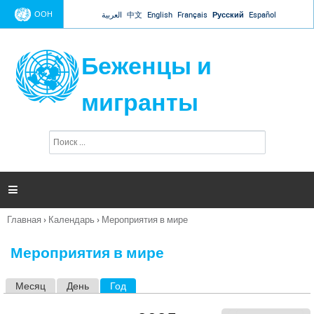
Jump to navigation
ООН
العربية
中文
English
Français
Русский
Español
Беженцы и
мигранты
П
Ф
о
о
и
р
с
к
м

а
п
Главная
›
Календарь
›
Мероприятия в мире
о
Вы
и
здесь
с
Мероприятия в мире
к
а
Месяц
День
Год
(активная вкладка)
Г
л