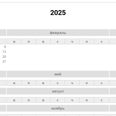
2025
февраль
в
п
в
с
ч
п
с
6
13
20
27
май
в
п
в
с
ч
п
с
август
в
п
в
с
ч
п
с
ноябрь