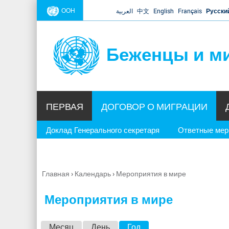
ООН
العربية
中文
English
Français
Русски
Беженцы и м
ПЕРВАЯ
ДОГОВОР О МИГРАЦИИ
Доклад Генерального секретаря
Ответные ме
Главная
›
Календарь
›
Мероприятия в мире
Вы
здесь
Мероприятия в мире
Г
Месяц
День
Год
(активная вкладка)