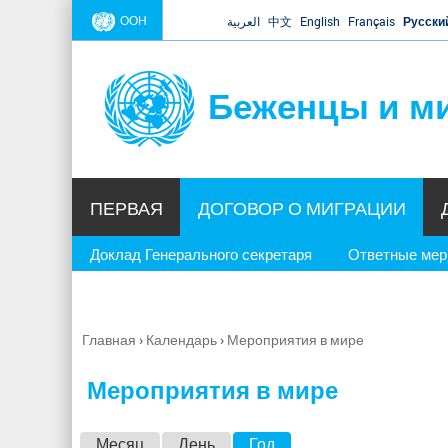
ООН
العربية
中文
English
Français
Русски
Беженцы и м
ПЕРВАЯ
ДОГОВОР О МИГРАЦИИ
Доклад Генерального секретаря
Ответные ме
Главная
›
Календарь
›
Мероприятия в мире
Вы
здесь
Мероприятия в мире
Г
Месяц
День
Год
(активная вкладка)