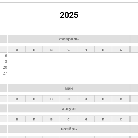
2025
февраль
в
п
в
с
ч
п
с
6
13
20
27
май
в
п
в
с
ч
п
с
август
в
п
в
с
ч
п
с
ноябрь