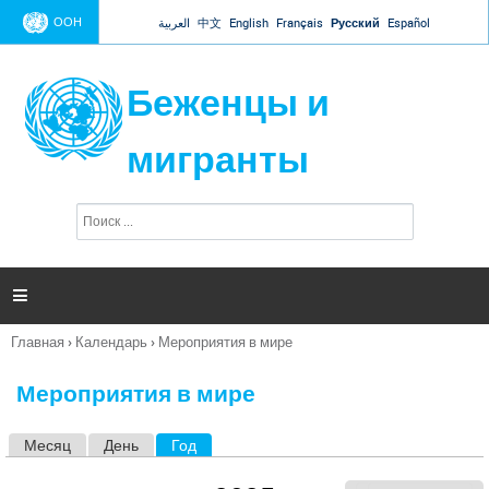
Jump to navigation
ООН
العربية
中文
English
Français
Русский
Español
Беженцы и
мигранты
П
Ф
о
о
и
р
с
к
м

а
п
Главная
›
Календарь
›
Мероприятия в мире
о
Вы
и
здесь
с
Мероприятия в мире
к
а
Месяц
День
Год
(активная вкладка)
Г
л