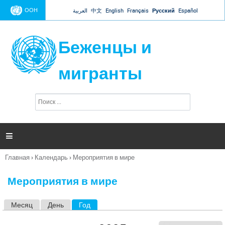
Jump to navigation
ООН
العربية
中文
English
Français
Русский
Español
Беженцы и
мигранты
П
Ф
о
о
и
р
с
к
м

а
п
Главная
›
Календарь
›
Мероприятия в мире
о
Вы
и
здесь
с
Мероприятия в мире
к
а
Месяц
День
Год
(активная вкладка)
Г
л