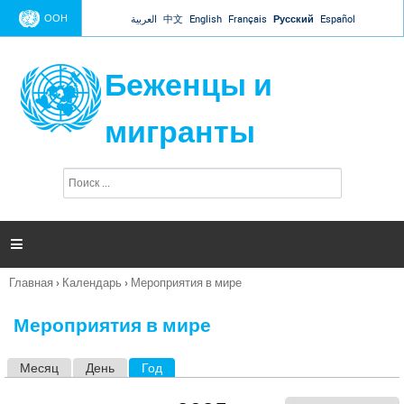
Jump to navigation
ООН
العربية
中文
English
Français
Русский
Español
Беженцы и
мигранты
П
Ф
о
о
и
р
с
к
м

а
п
Главная
›
Календарь
›
Мероприятия в мире
о
Вы
и
здесь
с
Мероприятия в мире
к
а
Месяц
День
Год
(активная вкладка)
Г
л