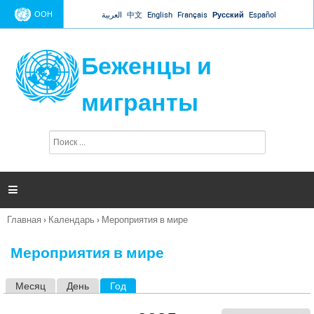
Jump to navigation
ООН
العربية
中文
English
Français
Русский
Español
Беженцы и
мигранты
П
Ф
о
о
и
р
с
к
м

а
п
Главная
›
Календарь
›
Мероприятия в мире
о
Вы
и
здесь
с
Мероприятия в мире
к
а
Месяц
День
Год
(активная вкладка)
Г
л