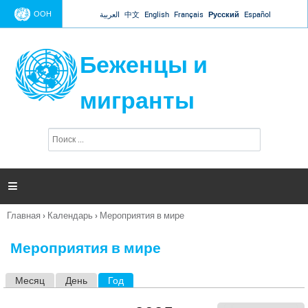
Jump to navigation
ООН
العربية
中文
English
Français
Русский
Español
Беженцы и
мигранты
П
Ф
о
о
и
р
с
к
м

а
п
Главная
›
Календарь
›
Мероприятия в мире
о
Вы
и
здесь
с
Мероприятия в мире
к
а
Месяц
День
Год
(активная вкладка)
Г
л