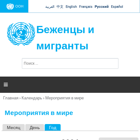
Jump to navigation
ООН
العربية
中文
English
Français
Русский
Español
Беженцы и
мигранты
П
Ф
о
о
и
р
с
к
м

а
п
Главная
›
Календарь
›
Мероприятия в мире
о
Вы
и
здесь
с
Мероприятия в мире
к
а
Месяц
День
Год
(активная вкладка)
Г
л