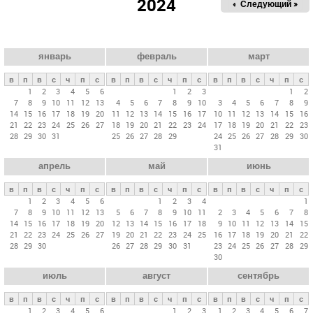
2024
« Пред.
Следующий »
а
в
н
ы
январь
февраль
март
е
в
п
в
с
ч
п
с
в
п
в
с
ч
п
с
в
п
в
с
ч
п
с
в
1
2
3
4
5
6
1
2
3
1
2
7
8
9
10
11
12
13
4
5
6
7
8
9
10
3
4
5
6
7
8
9
к
14
15
16
17
18
19
20
11
12
13
14
15
16
17
10
11
12
13
14
15
16
л
21
22
23
24
25
26
27
18
19
20
21
22
23
24
17
18
19
20
21
22
23
28
29
30
31
25
26
27
28
29
24
25
26
27
28
29
30
а
31
д
апрель
май
июнь
к
и
в
п
в
с
ч
п
с
в
п
в
с
ч
п
с
в
п
в
с
ч
п
с
1
2
3
4
5
6
1
2
3
4
1
7
8
9
10
11
12
13
5
6
7
8
9
10
11
2
3
4
5
6
7
8
14
15
16
17
18
19
20
12
13
14
15
16
17
18
9
10
11
12
13
14
15
21
22
23
24
25
26
27
19
20
21
22
23
24
25
16
17
18
19
20
21
22
28
29
30
26
27
28
29
30
31
23
24
25
26
27
28
29
30
июль
август
сентябрь
в
п
в
с
ч
п
с
в
п
в
с
ч
п
с
в
п
в
с
ч
п
с
1
2
3
4
5
6
1
2
3
1
2
3
4
5
6
7