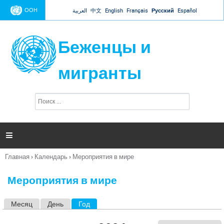
Jump to navigation
ООН
العربية
中文
English
Français
Русский
Español
Беженцы и
мигранты
П
Ф
о
о
и
р
с
к
м

а
п
Главная
›
Календарь
›
Мероприятия в мире
о
Вы
и
здесь
с
Мероприятия в мире
к
а
Месяц
День
Год
(активная вкладка)
Г
л