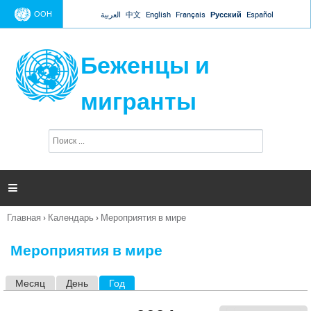
Jump to navigation
ООН
العربية
中文
English
Français
Русский
Español
Беженцы и
мигранты
П
Ф
о
о
и
р
с
к
м

а
п
Главная
›
Календарь
›
Мероприятия в мире
о
Вы
и
здесь
с
Мероприятия в мире
к
а
Месяц
День
Год
(активная вкладка)
Г
л