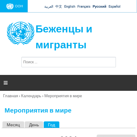
Jump to navigation
ООН
العربية
中文
English
Français
Русский
Español
Беженцы и
мигранты
П
Ф
о
о
и
р
с
к
м

а
п
Главная
›
Календарь
›
Мероприятия в мире
о
Вы
и
здесь
с
Мероприятия в мире
к
а
Месяц
День
Год
(активная вкладка)
Г
л