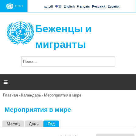
Jump to navigation
ООН
العربية
中文
English
Français
Русский
Español
Беженцы и
мигранты
П
Ф
о
о
и
р
с
к
м

а
п
Главная
›
Календарь
›
Мероприятия в мире
о
Вы
и
здесь
с
Мероприятия в мире
к
а
Месяц
День
Год
(активная вкладка)
Г
л