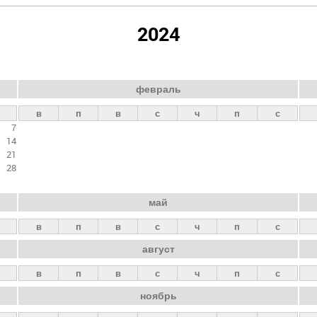
2024
февраль
в
п
в
с
ч
п
с
7
14
21
28
май
в
п
в
с
ч
п
с
август
в
п
в
с
ч
п
с
ноябрь