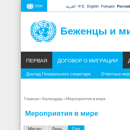
ООН
العربية
中文
English
Français
Русски
Беженцы и м
ПЕРВАЯ
ДОГОВОР О МИГРАЦИИ
Доклад Генерального секретаря
Ответные ме
Главная
›
Календарь
›
Мероприятия в мире
Вы
здесь
Мероприятия в мире
Г
Месяц
День
Год
(активная вкладка)