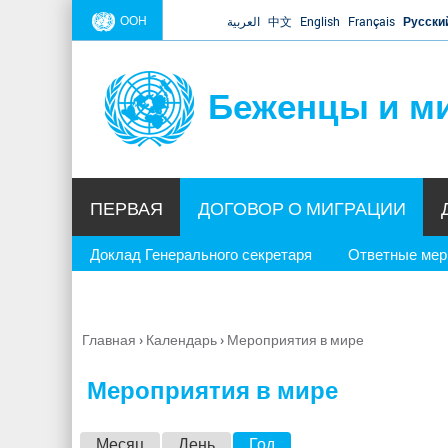
ООН
العربية
中文
English
Français
Русски
Беженцы и м
ПЕРВАЯ
ДОГОВОР О МИГРАЦИИ
Доклад Генерального секретаря
Ответные ме
Главная
›
Календарь
›
Мероприятия в мире
Вы
здесь
Мероприятия в мире
Г
Месяц
День
Год
(активная вкладка)