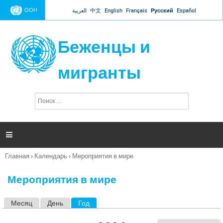
Jump to navigation
ООН
العربية
中文
English
Français
Русский
Español
Беженцы и
мигранты
П
Ф
о
о
и
р
с
к
м

а
п
Главная
›
Календарь
›
Мероприятия в мире
о
Вы
и
здесь
с
Мероприятия в мире
к
а
Месяц
День
Год
(активная вкладка)
Г
л