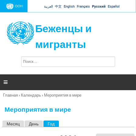
Jump to navigation
ООН
العربية
中文
English
Français
Русский
Español
Беженцы и
мигранты
П
Ф
о
о
и
р
с
к
м

а
п
Главная
›
Календарь
›
Мероприятия в мире
о
Вы
и
здесь
с
Мероприятия в мире
к
а
Месяц
День
Год
(активная вкладка)
Г
л