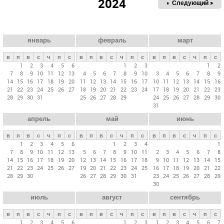
2024
« Пред.
Следующий »
а
в
н
ы
январь
февраль
март
е
в
п
в
с
ч
п
с
в
п
в
с
ч
п
с
в
п
в
с
ч
п
с
в
1
2
3
4
5
6
1
2
3
1
2
7
8
9
10
11
12
13
4
5
6
7
8
9
10
3
4
5
6
7
8
9
к
14
15
16
17
18
19
20
11
12
13
14
15
16
17
10
11
12
13
14
15
16
л
21
22
23
24
25
26
27
18
19
20
21
22
23
24
17
18
19
20
21
22
23
28
29
30
31
25
26
27
28
29
24
25
26
27
28
29
30
а
31
д
апрель
май
июнь
к
и
в
п
в
с
ч
п
с
в
п
в
с
ч
п
с
в
п
в
с
ч
п
с
1
2
3
4
5
6
1
2
3
4
1
7
8
9
10
11
12
13
5
6
7
8
9
10
11
2
3
4
5
6
7
8
14
15
16
17
18
19
20
12
13
14
15
16
17
18
9
10
11
12
13
14
15
21
22
23
24
25
26
27
19
20
21
22
23
24
25
16
17
18
19
20
21
22
28
29
30
26
27
28
29
30
31
23
24
25
26
27
28
29
30
июль
август
сентябрь
в
п
в
с
ч
п
с
в
п
в
с
ч
п
с
в
п
в
с
ч
п
с
1
2
3
4
5
6
1
2
3
1
2
3
4
5
6
7