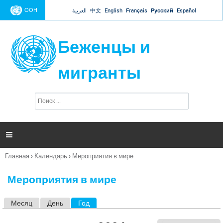
Jump to navigation
ООН
العربية
中文
English
Français
Русский
Español
Беженцы и
мигранты
П
Ф
о
о
и
р
с
к
м

а
п
Главная
›
Календарь
›
Мероприятия в мире
о
Вы
и
здесь
с
Мероприятия в мире
к
а
Месяц
День
Год
(активная вкладка)
Г
л