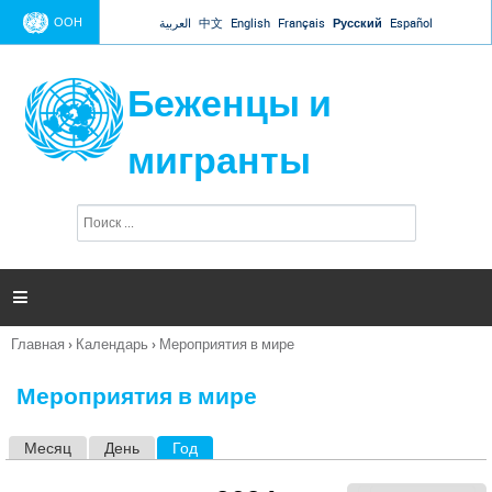
Jump to navigation
ООН
العربية
中文
English
Français
Русский
Español
Беженцы и
мигранты
П
Ф
о
о
и
р
с
к
м

а
п
Главная
›
Календарь
›
Мероприятия в мире
о
Вы
и
здесь
с
Мероприятия в мире
к
а
Месяц
День
Год
(активная вкладка)
Г
л