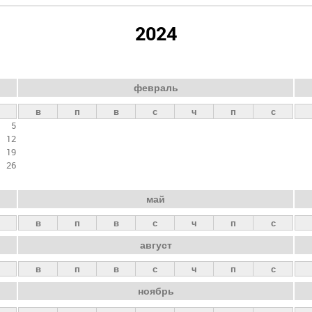
2024
февраль
в
п
в
с
ч
п
с
5
12
19
26
май
в
п
в
с
ч
п
с
август
в
п
в
с
ч
п
с
ноябрь