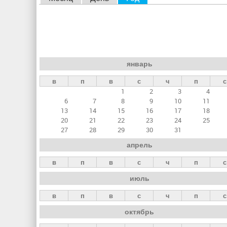
л
а
в
н
январь
ы
в
п
в
с
ч
п
с
е
1
2
3
4
в
6
7
8
9
10
11
к
13
14
15
16
17
18
20
21
22
23
24
25
л
27
28
29
30
31
а
апрель
д
в
п
в
с
ч
п
с
к
июль
и
в
п
в
с
ч
п
с
октябрь