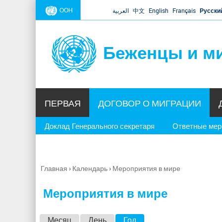
ООН
العربية
中文
English
Français
Русски
Беженцы и м
ПЕРВАЯ
ДОГОВОР О МИГРАЦИИ
Доклад Генерального секретаря
Ответные ме
Главная
›
Календарь
›
Мероприятия в мире
Вы
здесь
Мероприятия в мире
Г
Месяц
День
Год
(активная вкладка)