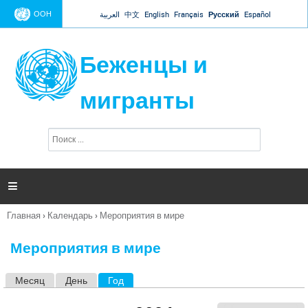
Jump to navigation
ООН
العربية
中文
English
Français
Русский
Español
Беженцы и
мигранты
П
Ф
о
о
и
р
с
к
м

а
п
Главная
›
Календарь
›
Мероприятия в мире
о
Вы
и
здесь
с
Мероприятия в мире
к
а
Месяц
День
Год
(активная вкладка)
Г
л