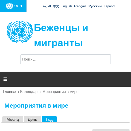
Jump to navigation
ООН
العربية
中文
English
Français
Русский
Español
Беженцы и
мигранты
П
Ф
о
о
и
р
с
к
м

а
п
Главная
›
Календарь
›
Мероприятия в мире
о
Вы
и
здесь
с
Мероприятия в мире
к
а
Месяц
День
Год
(активная вкладка)
Г
л