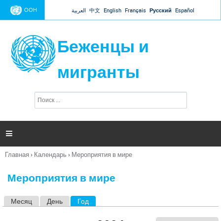
Jump to navigation
ООН
العربية
中文
English
Français
Русский
Español
Беженцы и
мигранты
П
Ф
о
о
и
р
с
к
м

а
п
Главная
›
Календарь
›
Мероприятия в мире
о
Вы
и
здесь
с
Мероприятия в мире
к
а
Месяц
День
Год
(активная вкладка)
Г
л