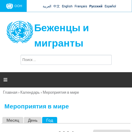
Jump to navigation
ООН
العربية
中文
English
Français
Русский
Español
Беженцы и
мигранты
П
Ф
о
о
и
р
с
к
м

а
п
Главная
›
Календарь
›
Мероприятия в мире
о
Вы
и
здесь
с
Мероприятия в мире
к
а
Месяц
День
Год
(активная вкладка)
Г
л