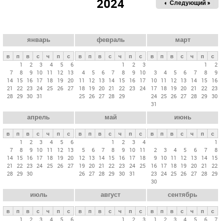
2024
« Пред.
Следующий »
а
в
н
ы
январь
февраль
март
е
в
п
в
с
ч
п
с
в
п
в
с
ч
п
с
в
п
в
с
ч
п
с
в
1
2
3
4
5
6
1
2
3
1
2
7
8
9
10
11
12
13
4
5
6
7
8
9
10
3
4
5
6
7
8
9
к
14
15
16
17
18
19
20
11
12
13
14
15
16
17
10
11
12
13
14
15
16
л
21
22
23
24
25
26
27
18
19
20
21
22
23
24
17
18
19
20
21
22
23
28
29
30
31
25
26
27
28
29
24
25
26
27
28
29
30
а
31
д
апрель
май
июнь
к
и
в
п
в
с
ч
п
с
в
п
в
с
ч
п
с
в
п
в
с
ч
п
с
1
2
3
4
5
6
1
2
3
4
1
7
8
9
10
11
12
13
5
6
7
8
9
10
11
2
3
4
5
6
7
8
14
15
16
17
18
19
20
12
13
14
15
16
17
18
9
10
11
12
13
14
15
21
22
23
24
25
26
27
19
20
21
22
23
24
25
16
17
18
19
20
21
22
28
29
30
26
27
28
29
30
31
23
24
25
26
27
28
29
30
июль
август
сентябрь
в
п
в
с
ч
п
с
в
п
в
с
ч
п
с
в
п
в
с
ч
п
с
1
2
3
4
5
6
1
2
3
1
2
3
4
5
6
7