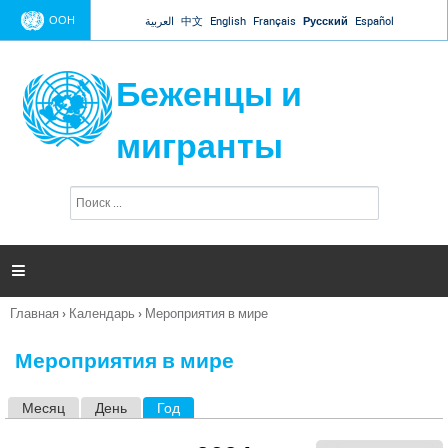
Jump to navigation
ООН
العربية
中文
English
Français
Русский
Español
Беженцы и
мигранты
П
Ф
о
о
и
р
с
к
м

а
п
Главная
›
Календарь
›
Мероприятия в мире
о
Вы
и
здесь
с
Мероприятия в мире
к
а
Месяц
День
Год
(активная вкладка)
Г
л