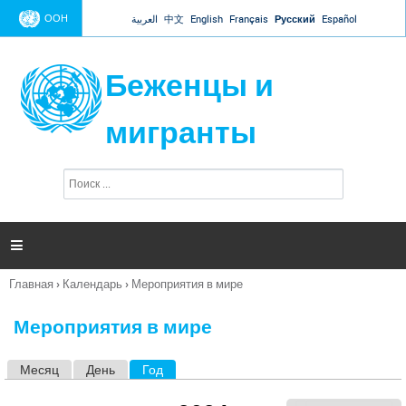
Jump to navigation
ООН
العربية
中文
English
Français
Русский
Español
Беженцы и
мигранты
П
Ф
о
о
и
р
с
к
м

а
п
Главная
›
Календарь
›
Мероприятия в мире
о
Вы
и
здесь
с
Мероприятия в мире
к
а
Месяц
День
Год
(активная вкладка)
Г
л