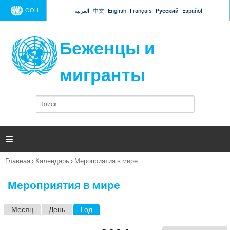
Jump to navigation
ООН
العربية
中文
English
Français
Русский
Español
Беженцы и
мигранты
П
Ф
о
о
и
р
с
к
м

а
п
Главная
›
Календарь
›
Мероприятия в мире
о
Вы
и
здесь
с
Мероприятия в мире
к
а
Месяц
День
Год
(активная вкладка)
Г
л