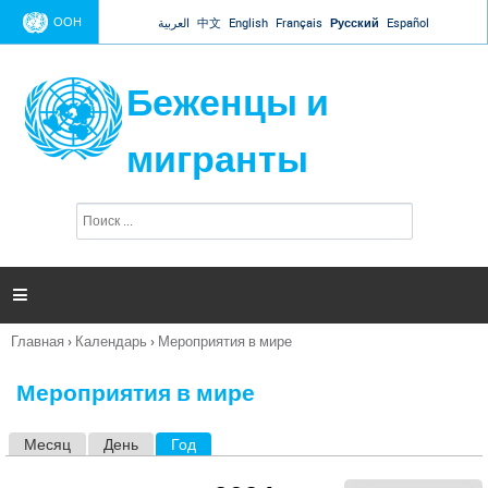
Jump to navigation
ООН
العربية
中文
English
Français
Русский
Español
Беженцы и
мигранты
П
Ф
о
о
и
р
с
к
м

а
п
Главная
›
Календарь
›
Мероприятия в мире
о
Вы
и
здесь
с
Мероприятия в мире
к
а
Месяц
День
Год
(активная вкладка)
Г
л