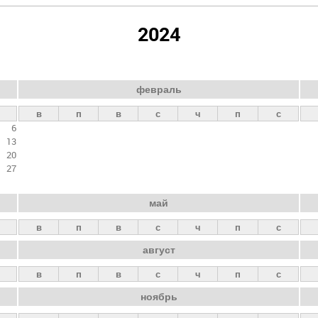
2024
февраль
в
п
в
с
ч
п
с
6
13
20
27
май
в
п
в
с
ч
п
с
август
в
п
в
с
ч
п
с
ноябрь