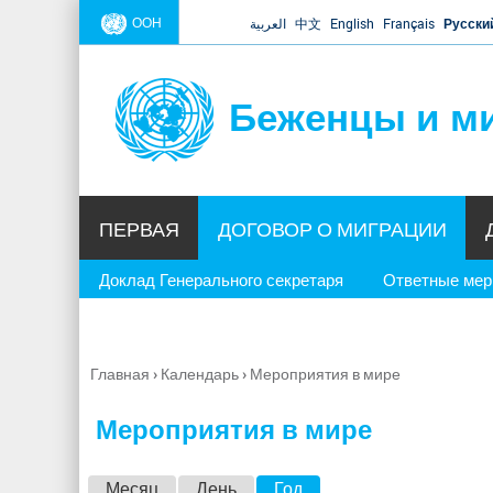
ООН
العربية
中文
English
Français
Русски
Беженцы и м
ПЕРВАЯ
ДОГОВОР О МИГРАЦИИ
Доклад Генерального секретаря
Ответные ме
Главная
›
Календарь
›
Мероприятия в мире
Вы
здесь
Мероприятия в мире
Г
Месяц
День
Год
(активная вкладка)