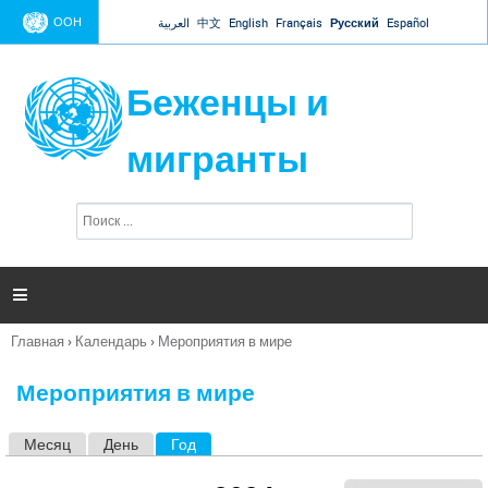
Jump to navigation
ООН
العربية
中文
English
Français
Русский
Español
Беженцы и
мигранты
П
Ф
о
о
и
р
с
к
м

а
п
Главная
›
Календарь
›
Мероприятия в мире
о
Вы
и
здесь
с
Мероприятия в мире
к
а
Месяц
День
Год
(активная вкладка)
Г
л