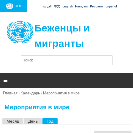
Jump to navigation
ООН
العربية
中文
English
Français
Русский
Español
Беженцы и
мигранты
П
Ф
о
о
и
р
с
к
м

а
п
Главная
›
Календарь
›
Мероприятия в мире
о
Вы
и
здесь
с
Мероприятия в мире
к
а
Месяц
День
Год
(активная вкладка)
Г
л