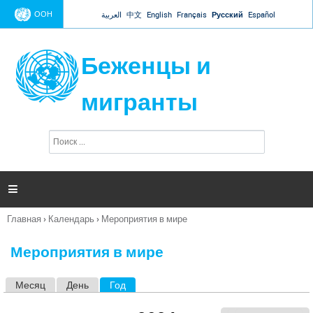
Jump to navigation
ООН
العربية
中文
English
Français
Русский
Español
Беженцы и
мигранты
П
Ф
о
о
и
р
с
к
м

а
п
Главная
›
Календарь
›
Мероприятия в мире
о
Вы
и
здесь
с
Мероприятия в мире
к
а
Месяц
День
Год
(активная вкладка)
Г
л