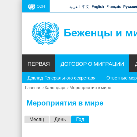
ООН
العربية
中文
English
Français
Русски
Беженцы и м
ПЕРВАЯ
ДОГОВОР О МИГРАЦИИ
Доклад Генерального секретаря
Ответные ме
Главная
›
Календарь
›
Мероприятия в мире
Вы
здесь
Мероприятия в мире
Г
Месяц
День
Год
(активная вкладка)
л
а