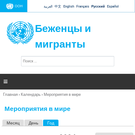
Jump to navigation
ООН
العربية
中文
English
Français
Русский
Español
Беженцы и
мигранты
П
Ф
о
о
и
р
с
к
м

а
п
Главная
›
Календарь
›
Мероприятия в мире
о
Вы
и
здесь
с
Мероприятия в мире
к
а
Месяц
День
Год
(активная вкладка)
Г
л