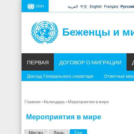
ООН
العربية
中文
English
Français
Русски
Беженцы и м
ПЕРВАЯ
ДОГОВОР О МИГРАЦИИ
Доклад Генерального секретаря
Ответные ме
Главная
›
Календарь
›
Мероприятия в мире
Вы
здесь
Мероприятия в мире
Г
Месяц
День
Год
(активная вкладка)