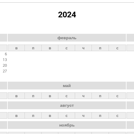
2024
февраль
в
п
в
с
ч
п
с
6
13
20
27
май
в
п
в
с
ч
п
с
август
в
п
в
с
ч
п
с
ноябрь