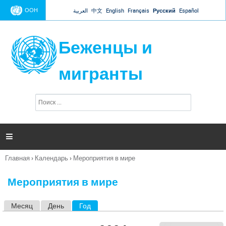
Jump to navigation
ООН
العربية
中文
English
Français
Русский
Español
Беженцы и
мигранты
П
Ф
о
о
и
р
с
к
м

а
п
Главная
›
Календарь
›
Мероприятия в мире
о
Вы
и
здесь
с
Мероприятия в мире
к
а
Месяц
День
Год
(активная вкладка)
Г
л