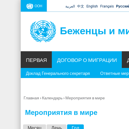
ООН
العربية
中文
English
Français
Русски
Беженцы и м
ПЕРВАЯ
ДОГОВОР О МИГРАЦИИ
Доклад Генерального секретаря
Ответные ме
Главная
›
Календарь
›
Мероприятия в мире
Вы
здесь
Мероприятия в мире
Г
Месяц
День
Год
(активная вкладка)