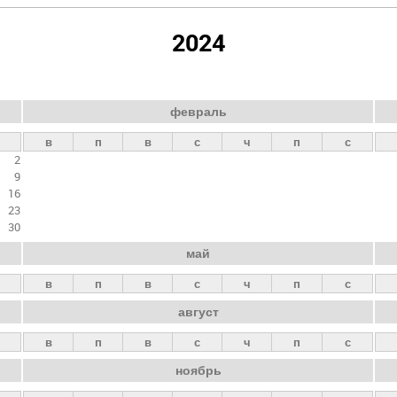
2024
февраль
в
п
в
с
ч
п
с
2
9
16
23
30
май
в
п
в
с
ч
п
с
август
в
п
в
с
ч
п
с
ноябрь