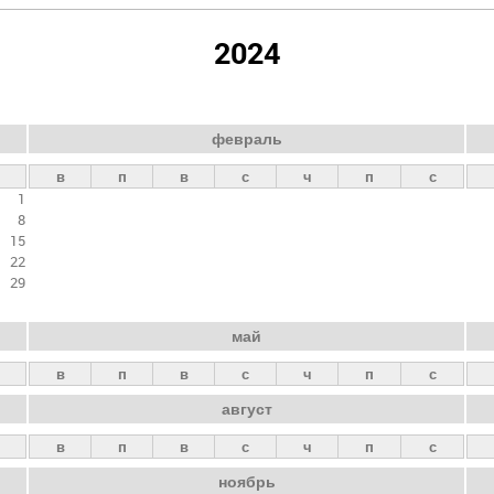
2024
февраль
в
п
в
с
ч
п
с
1
8
15
22
29
май
в
п
в
с
ч
п
с
август
в
п
в
с
ч
п
с
ноябрь