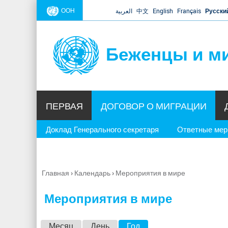
ООН
العربية
中文
English
Français
Русски
Беженцы и м
ПЕРВАЯ
ДОГОВОР О МИГРАЦИИ
Доклад Генерального секретаря
Ответные ме
Главная
›
Календарь
›
Мероприятия в мире
Вы
здесь
Мероприятия в мире
Г
Месяц
День
Год
(активная вкладка)