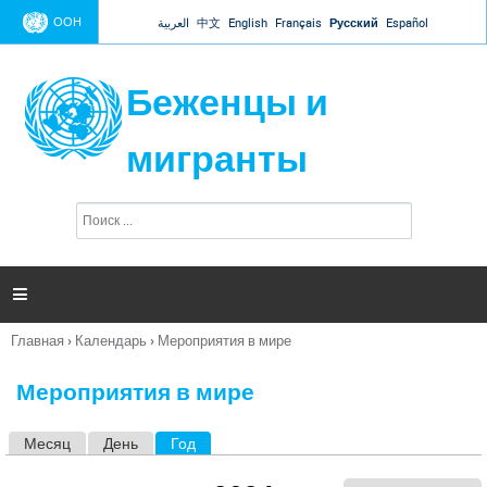
Jump to navigation
ООН
العربية
中文
English
Français
Русский
Español
Беженцы и
мигранты
П
Ф
о
о
и
р
с
к
м

а
п
Главная
›
Календарь
›
Мероприятия в мире
о
Вы
и
здесь
с
Мероприятия в мире
к
а
Месяц
День
Год
(активная вкладка)
Г
л