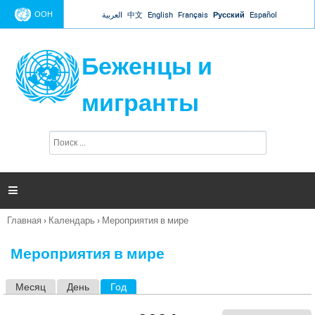
Jump to navigation
ООН
العربية
中文
English
Français
Русский
Español
Беженцы и
мигранты
П
Ф
о
о
и
р
с
к
м

а
п
Главная
›
Календарь
›
Мероприятия в мире
о
Вы
и
здесь
с
Мероприятия в мире
к
а
Месяц
День
Год
(активная вкладка)
Г
л