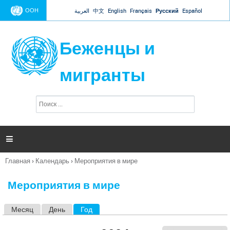
Jump to navigation
ООН
العربية
中文
English
Français
Русский
Español
Беженцы и
мигранты
П
Ф
о
о
и
р
с
к
м

а
п
Главная
›
Календарь
›
Мероприятия в мире
о
Вы
и
здесь
с
Мероприятия в мире
к
а
Месяц
День
Год
(активная вкладка)
Г
л