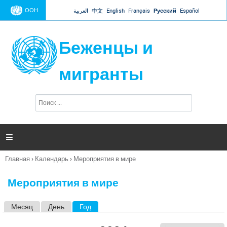
Jump to navigation
ООН
العربية
中文
English
Français
Русский
Español
Беженцы и
мигранты
П
Ф
о
о
и
р
с
к
м

а
п
Главная
›
Календарь
›
Мероприятия в мире
о
Вы
и
здесь
с
Мероприятия в мире
к
а
Месяц
День
Год
(активная вкладка)
Г
л